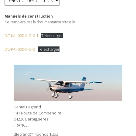
Manuels de construction
Ne remplace pas la documentation officielle
DC-KAI-000-X-G-0-1
Télécharger
DC-KAI-000-X-G-0
Télécharger
Daniel Legrand
141 Route de Combenoire
24220 Berbiguières
FRANCE
dlegrand@moondark.biz