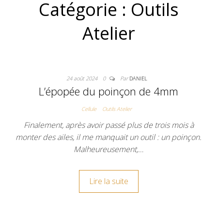
Catégorie :
Outils
Atelier
24 août 2024
0
Par
DANIEL
L’épopée du poinçon de 4mm
Cellule
Outils Atelier
Finalement, après avoir passé plus de trois mois à
monter des ailes, il me manquait un outil : un poinçon.
Malheureusement,…
Lire la suite