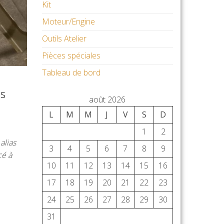
Kit
Moteur/Engine
Outils Atelier
Pièces spéciales
Tableau de bord
es
août 2026
L
M
M
J
V
S
D
1
2
alias
3
4
5
6
7
8
9
cé à
10
11
12
13
14
15
16
17
18
19
20
21
22
23
24
25
26
27
28
29
30
31