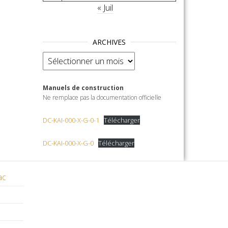
« Juil
ARCHIVES
Archives
Manuels de construction
Ne remplace pas la documentation officielle
DC-KAI-000-X-G-0-1
Télécharger
DC-KAI-000-X-G-0
Télécharger
ac