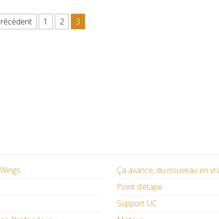
ions
récédent
1
2
3
/ Wings
Ça avance, du nouveau en vr
Point d’étape
Support UC