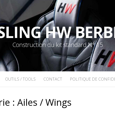
SLING HW BERB
Construction du kit standard N° 15
OUTILS / TOOLS
CONTACT
POLITIQUE DE CONFID
ie :
Ailes / Wings