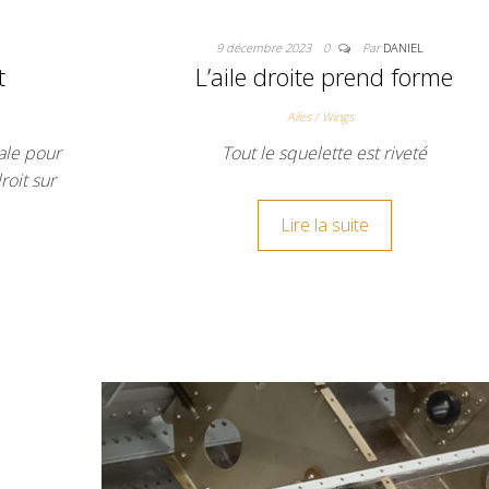
9 décembre 2023
0
Par
DANIEL
t
L’aile droite prend forme
Ailes / Wings
ale pour
Tout le squelette est riveté
roit sur
Lire la suite