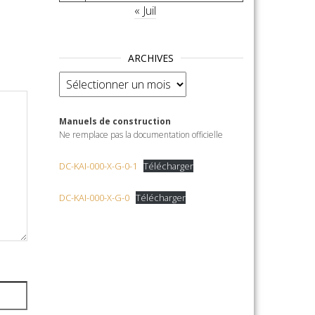
« Juil
ARCHIVES
Archives
Manuels de construction
Ne remplace pas la documentation officielle
DC-KAI-000-X-G-0-1
Télécharger
DC-KAI-000-X-G-0
Télécharger