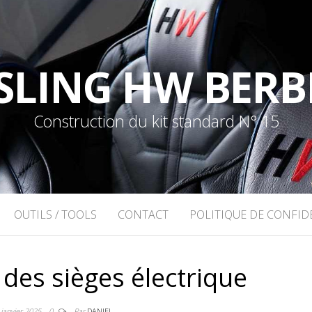
SLING HW BERB
Construction du kit standard N° 15
OUTILS / TOOLS
CONTACT
POLITIQUE DE CONFID
es sièges électrique
 janvier 2025
0
Par
DANIEL