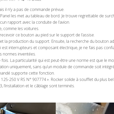
ais il n’y a pas de commande prévue.
 Panel les met au tableau de bord. Je trouve regrettable de surc
un rapport avec la conduite de l’avion.
ge, comme les voitures.
recevoir ce bouton au pied sur le support de l’assise.
et la production du support. Ensuite, la recherche du bouton ad
 est interrupteurs et composant électrique, je ne fais pas conf
es normes inventées.
e fois. La particularité qui est peut-être une norme est que le m
ntation uniquement, sans qu’un module de commande soit intégr
andé supporte cette fonction.
25-250 V RS N° 907774 ». Rocker solide à soufflet du plus bel 
 l’installation et le câblage sont terminés.