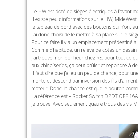
Le HW est doté de sièges électriques à l’avant m
Il existe peu d’informations sur le HW, MideWest
le tableau de bord avec des boutons qui n’ont auc
J’ai donc choisi de le mettre à sa place sur le siè
Pour ce faire il y a un emplacement prédestiné à 
Comme d’habitude, un relevé de cotes un dessin 
J’ai trouvé mon bonheur chez RS, pour tout ce qui
aux chinoiseries, ça peut brûler et répondre à d
Il faut dire que j’ai eu un peu de chance, pour un
monte et descend par inversion des fils d’alime
moteur. Donc, la chance est que le bouton comm
La référence est « Rocker Switch DPDT OFF 16A 1
je trouve. Avec seulement quatre trous des vis M3,