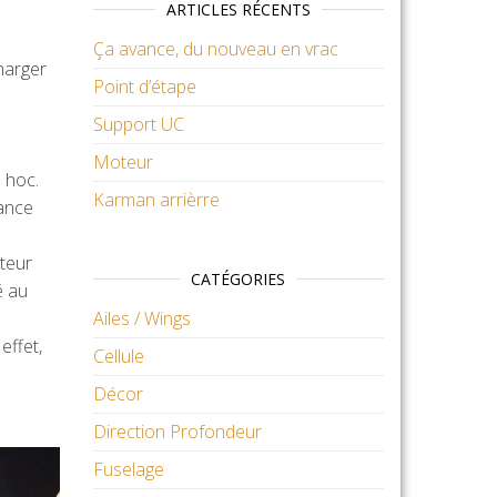
ARTICLES RÉCENTS
Ça avance, du nouveau en vrac
harger
Point d’étape
Support UC
Moteur
 hoc.
Karman arrièrre
iance
oteur
CATÉGORIES
é au
Ailes / Wings
effet,
Cellule
Décor
Direction Profondeur
Fuselage