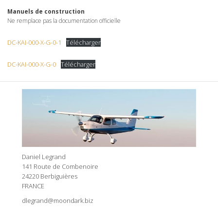
Manuels de construction
Ne remplace pas la documentation officielle
DC-KAI-000-X-G-0-1
Télécharger
DC-KAI-000-X-G-0
Télécharger
Daniel Legrand
141 Route de Combenoire
24220 Berbiguières
FRANCE
dlegrand@moondark.biz