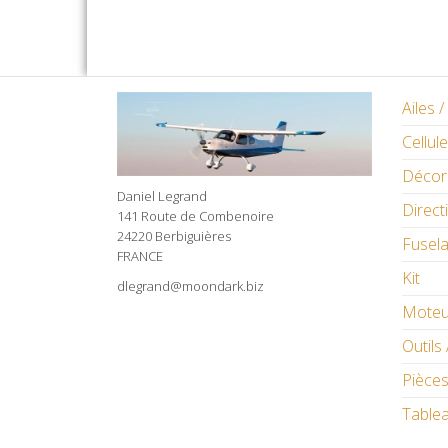
Ailes 
Cellule
Décor
Daniel Legrand
Direct
141 Route de Combenoire
24220 Berbiguières
Fusel
FRANCE
Kit
dlegrand@moondark.biz
Moteu
Outils 
Pièces
Table