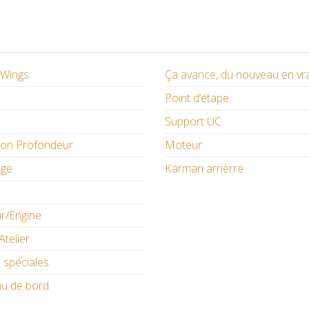
/ Wings
Ça avance, du nouveau en vr
Point d’étape
Support UC
ion Profondeur
Moteur
age
Karman arrièrre
r/Engine
Atelier
 spéciales
au de bord