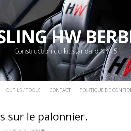
SLING HW BERB
Construction du kit standard N° 15
OUTILS / TOOLS
CONTACT
POLITIQUE DE CONFID
s sur le palonnier.
 mars 2025
0
Par
DANIEL