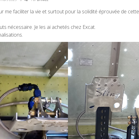
r me faciliter la vie et surtout pour la solidité éprouvée de cette
uts nécessaire. Je les ai achetés chez Excat.
nalisations.