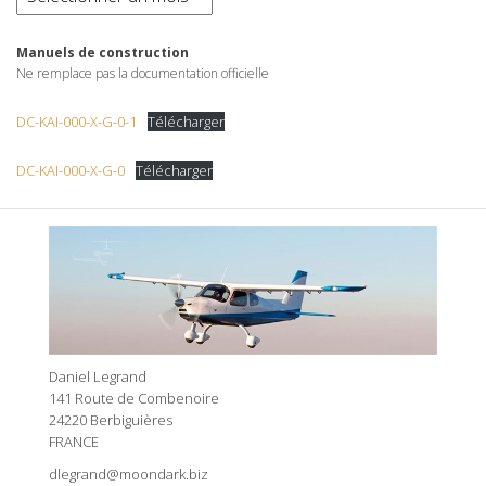
Manuels de construction
Ne remplace pas la documentation officielle
DC-KAI-000-X-G-0-1
Télécharger
DC-KAI-000-X-G-0
Télécharger
Daniel Legrand
141 Route de Combenoire
24220 Berbiguières
FRANCE
dlegrand@moondark.biz